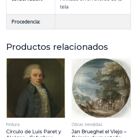
tela
Procedencia:
Productos relacionados
Pintura
Obras Vendidas
Círculo de Luis Paret y
Jan Brueghel el Viejo –