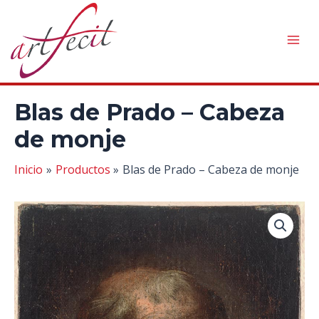
Ir
al
contenido
Mai
Men
Blas de Prado – Cabeza
de monje
Inicio
Productos
Blas de Prado – Cabeza de monje