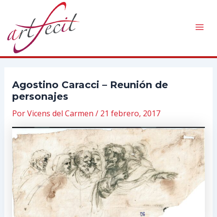
Ir
al
contenido
Mai
Men
Agostino Caracci – Reunión de
personajes
Por
Vicens del Carmen
/
21 febrero, 2017