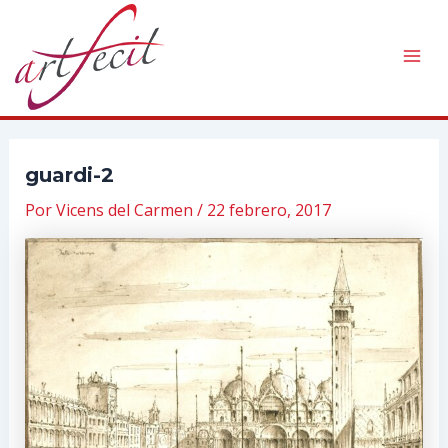
Ir
al
contenido
Mai
Men
guardi-2
Por
Vicens del Carmen
/
22 febrero, 2017