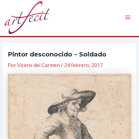
Ir
al
contenido
Mai
Men
Pintor desconocido – Soldado
Por
Vicens del Carmen
/
24 febrero, 2017