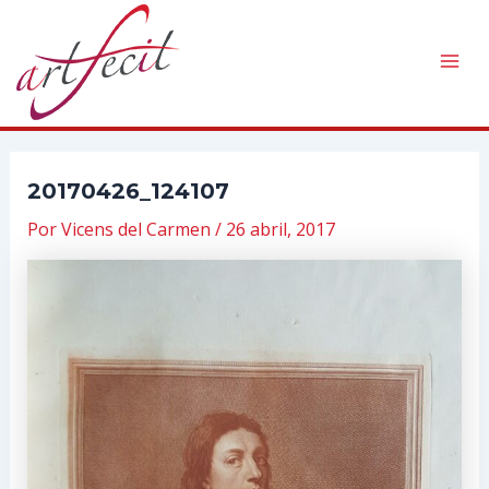
Ir
al
contenido
Mai
Men
20170426_124107
Por
Vicens del Carmen
/
26 abril, 2017