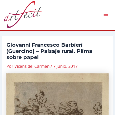
Ir
al
contenido
Mai
Men
Giovanni Francesco Barbieri
(Guercino) – Paisaje rural. Plima
sobre papel
Por
Vicens del Carmen
/
7 junio, 2017