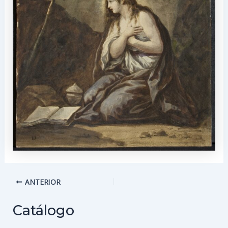
Navegación
ANTERIOR
de
entradas
Catálogo