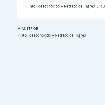
Pintor desconocido – Retrato de Ingres. Dibuj
ANTERIOR
Navegación
de
Pintor desconocido – Retrato de Ingres
entradas