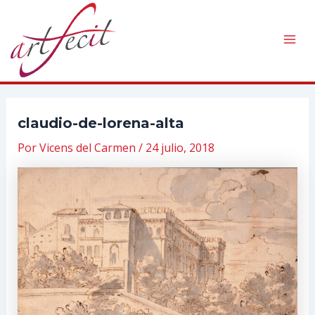
Ir
al
contenido
Mai
Men
claudio-de-lorena-alta
Por
Vicens del Carmen
/
24 julio, 2018