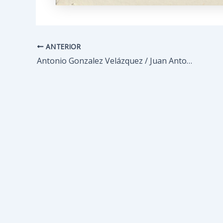
ANTERIOR
Navegación
de
Antonio Gonzalez Velázquez / Juan Antonio Salvador Carmona – Estampas Nº 6, 7, 8, 8a, 10 y 11 Flos Sanctorum
entradas