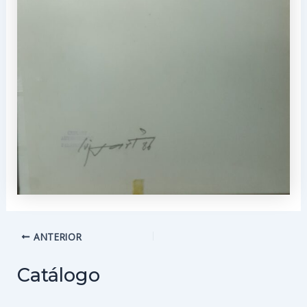
Navegación
ANTERIOR
de
entradas
Catálogo