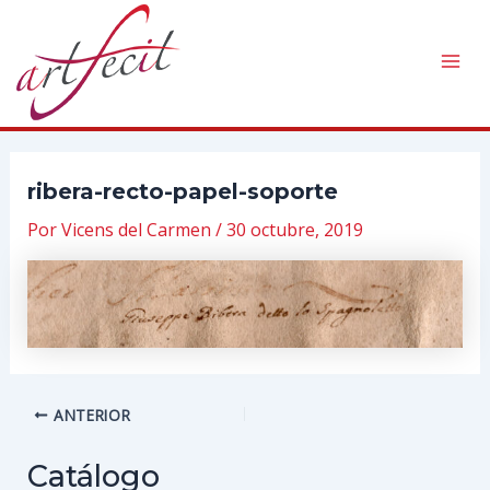
Ir
al
contenido
Mai
Men
ribera-recto-papel-soporte
Por
Vicens del Carmen
/
30 octubre, 2019
Navegación
ANTERIOR
de
entradas
Catálogo