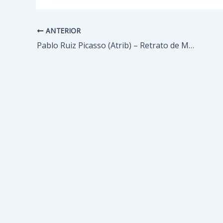
ANTERIOR
Navegación
de
Pablo Ruiz Picasso (Atrib) – Retrato de Marie-Thérèse Walter
entradas