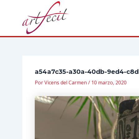
Ir
al
contenido
a54a7c35-a30a-40db-9ed4-c8d
Por
Vicens del Carmen
/
10 marzo, 2020