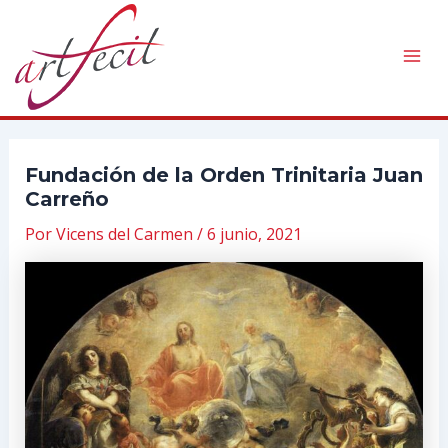
Ir
al
contenido
Mai
Men
Fundación de la Orden Trinitaria Juan
Carreño
Por
Vicens del Carmen
/
6 junio, 2021