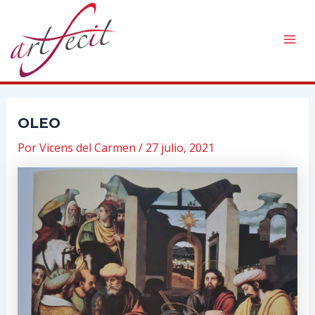
Ir
al
contenido
Mai
Men
OLEO
Por
Vicens del Carmen
/
27 julio, 2021