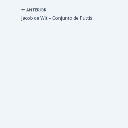
ANTERIOR
Navegación
de
Jacob de Wit – Conjunto de Puttis
entradas