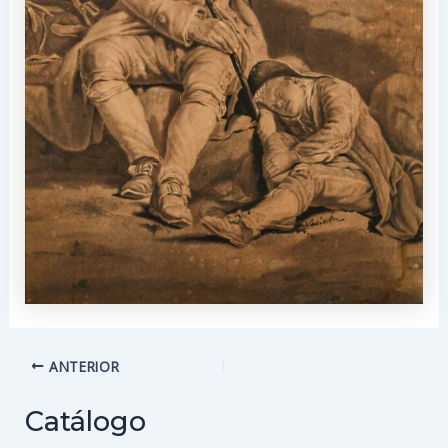
Navegación
ANTERIOR
de
entradas
Catálogo