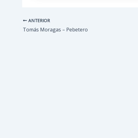
ANTERIOR
Navegación
de
Tomás Moragas – Pebetero
entradas