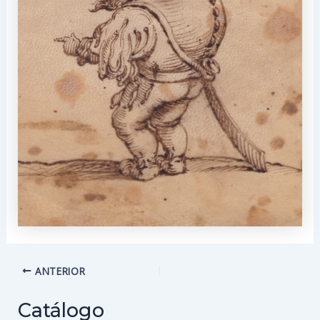
Navegación
ANTERIOR
de
entradas
Catálogo