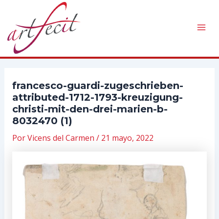
Ir
al
contenido
Mai
Men
francesco-guardi-zugeschrieben-
attributed-1712-1793-kreuzigung-
christi-mit-den-drei-marien-b-
8032470 (1)
Por
Vicens del Carmen
/
21 mayo, 2022