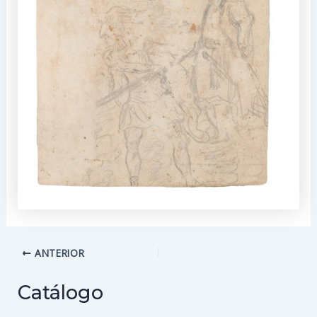
Navegación
ANTERIOR
de
entradas
Catálogo