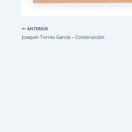
ANTERIOR
Navegación
de
Joaquin Torres García – Construcción
entradas