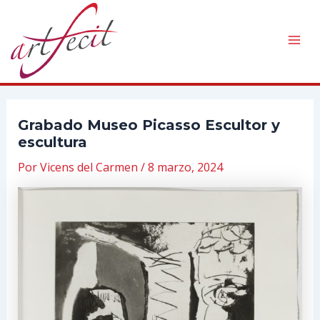
Ir
al
contenido
Mai
Men
Grabado Museo Picasso Escultor y
escultura
Por
Vicens del Carmen
/
8 marzo, 2024