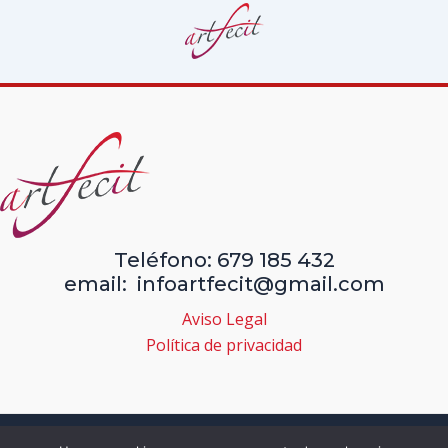
Teléfono: 679 185 432
email: infoartfecit@gmail.com
Aviso Legal
Política de privacidad
Copyright © 2026 | Obras de arte, pintura, dibujo y obra