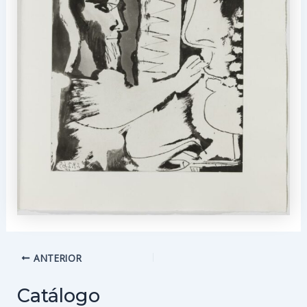
Navegación
ANTERIOR
de
entradas
Catálogo