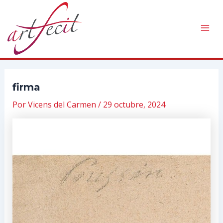
Ir
al
contenido
Mai
Men
firma
Por
Vicens del Carmen
/
29 octubre, 2024