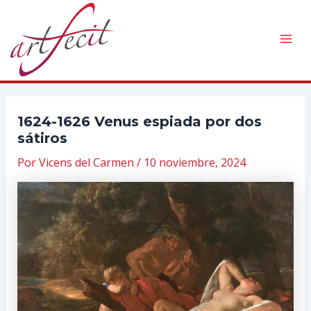
Ir
al
contenido
Mai
Men
1624-1626 Venus espiada por dos
sátiros
Por
Vicens del Carmen
/
10 noviembre, 2024