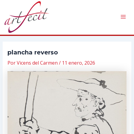
Ir
al
contenido
Mai
Men
plancha reverso
Por
Vicens del Carmen
/
11 enero, 2026