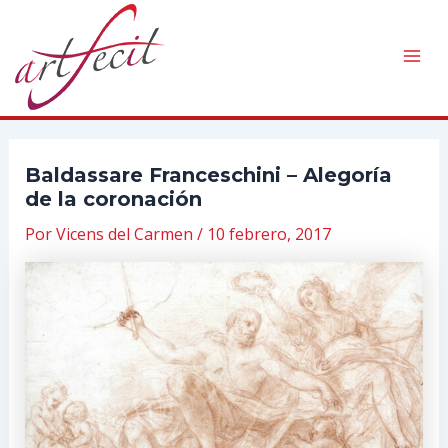
Ir
al
contenido
Mai
Men
Baldassare Franceschini – Alegoría
de la coronación
Por
Vicens del Carmen
/
10 febrero, 2017