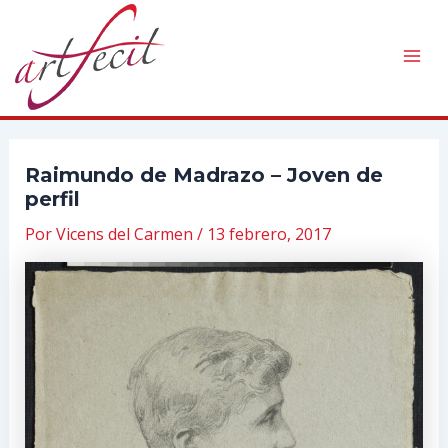
Ir
al
contenido
Mai
Men
Raimundo de Madrazo – Joven de
perfil
Por
Vicens del Carmen
/
13 febrero, 2017