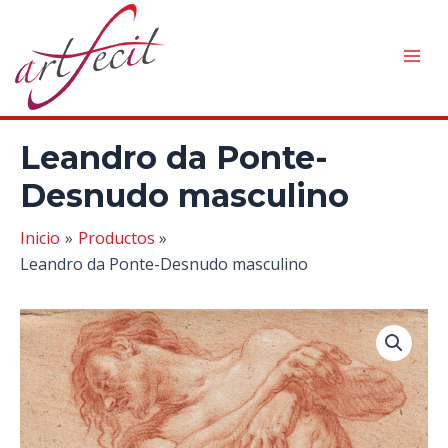
Ir
al
contenido
Mai
Men
Leandro da Ponte-
Desnudo masculino
Inicio
Productos
Leandro da Ponte-Desnudo masculino