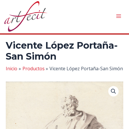
Ir
al
contenido
Mai
Men
Vicente López Portaña-
San Simón
Inicio
Productos
Vicente López Portaña-San Simón