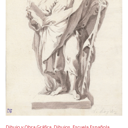
Dibujo y Obra Gráfica
,
Dibujos
,
Escuela Española