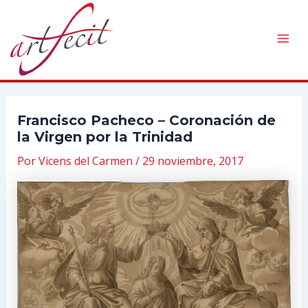
Ir
al
contenido
Mai
Men
Francisco Pacheco – Coronación de
la Virgen por la Trinidad
Por
Vicens del Carmen
/
29 noviembre, 2017