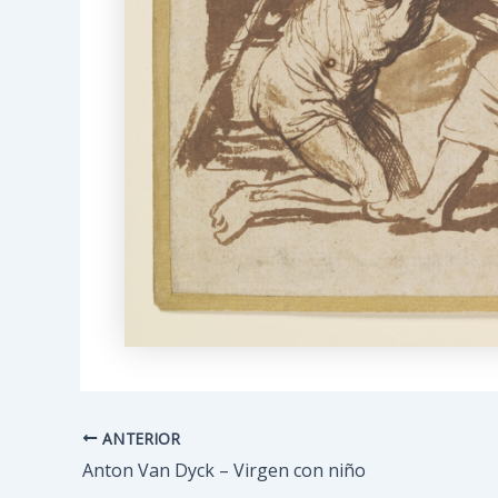
ANTERIOR
Navegación
de
Anton Van Dyck – Virgen con niño
entradas