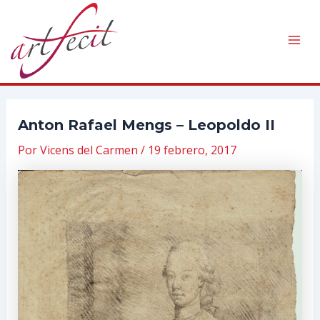
Ir
al
contenido
Mai
Men
Anton Rafael Mengs – Leopoldo II
Por
Vicens del Carmen
/
19 febrero, 2017