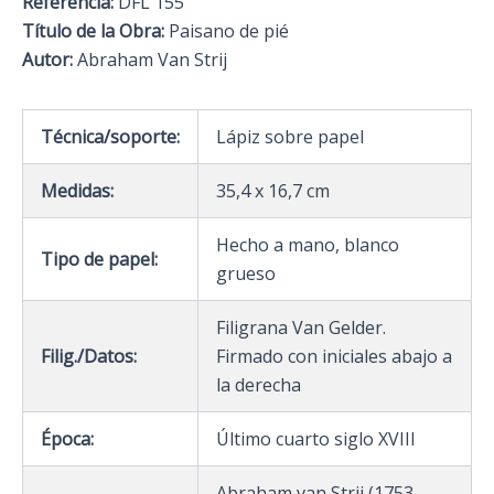
Referencia:
DFL 155
Título de la Obra:
Paisano de pié
Autor:
Abraham Van Strij
Técnica/soporte:
Lápiz sobre papel
Medidas:
35,4 x 16,7 cm
Hecho a mano, blanco
Tipo de papel:
grueso
Filigrana Van Gelder.
Filig./Datos:
Firmado con iniciales abajo a
la derecha
Época:
Último cuarto siglo XVIII
Abraham van Strij (1753-