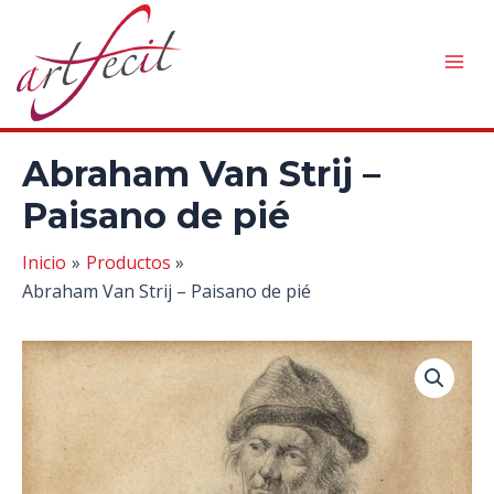
Ir
al
contenido
Mai
Men
Abraham Van Strij –
Paisano de pié
Inicio
Productos
Abraham Van Strij – Paisano de pié