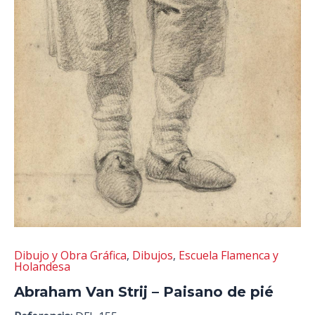
Dibujo y Obra Gráfica
,
Dibujos
,
Escuela Flamenca y
Holandesa
Abraham Van Strij – Paisano de pié