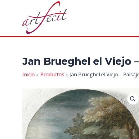
Ir
al
contenido
Jan Brueghel el Viejo 
Inicio
Productos
Jan Brueghel el Viejo – Paisa