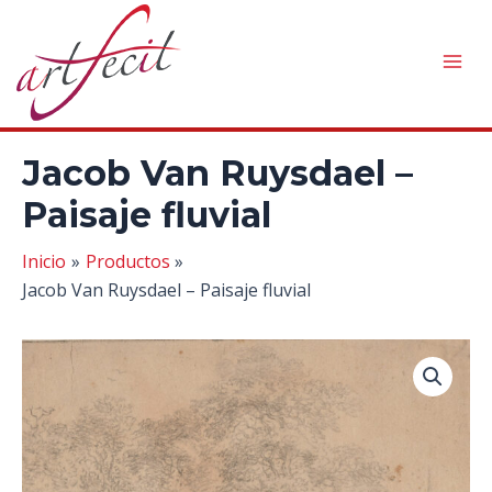
Ir
al
contenido
Mai
Men
Jacob Van Ruysdael –
Paisaje fluvial
Inicio
Productos
Jacob Van Ruysdael – Paisaje fluvial