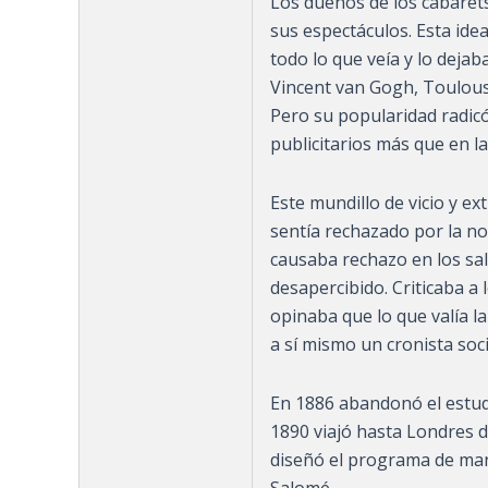
Los dueños de los cabaret
sus espectáculos. Esta id
todo lo que veía y lo deja
Vincent van Gogh, Toulous
Pero su popularidad radicó 
publicitarios más que en la
Este mundillo de vicio y e
sentía rechazado por la no
causaba rechazo en los sa
desapercibido. Criticaba a 
opinaba que lo que valía l
a sí mismo un cronista soci
En 1886 abandonó el estud
1890 viajó hasta Londres 
diseñó el programa de man
Salomé.