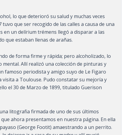
ohol, lo que deterioró su salud y muchas veces
7 tuvo que ser recogido de las calles a causa de una
 en un delírium trémens llegó a disparar a las
do que estaban llenas de arañas.
do de forma firme y rápida; pero alcoholizado, lo
mental. Allí realizó una colección de pinturas y
í un famoso periodista y amigo suyo de Le Figaro
 visita a Toulouse. Pudo constatar su mejoría y
ello el 30 de Marzo de 1899, titulado Guerison
na litografia firmada de uno de sus últimos
l que ahora presentamos en nuestra página. En ella
 payaso (George Footit) amaestrando a un perrito.
 le dejaron ir a casa de su madre y allí murió