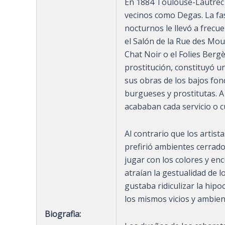
En 1884 Toulouse-Lautrec 
vecinos como Degas. La fas
nocturnos le llevó a frecu
el Salón de la Rue des Moul
Chat Noir o el Folies Bergè
prostitución, constituyó u
sus obras de los bajos fond
burgueses y prostitutas. 
acababan cada servicio o 
Al contrario que los artist
prefirió ambientes cerrados
jugar con los colores y en
atraían la gestualidad de 
gustaba ridiculizar la hip
los mismos vicios y ambie
Biografia: