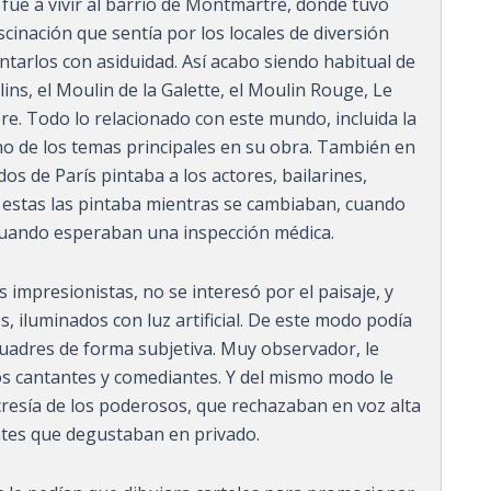
fue a vivir al barrio de Montmartre, donde tuvo
cinación que sentía por los locales de diversión
entarlos con asiduidad. Así acabo siendo habitual de
ins, el Moulin de la Galette, el Moulin Rouge, Le
re.​ Todo lo relacionado con este mundo, incluida la
no de los temas principales en su obra. También en
os de París pintaba a los actores, bailarines,
A estas las pintaba mientras se cambiaban, cuando
cuando esperaban una inspección médica.
as impresionistas, no se interesó por el paisaje, y
, iluminados con luz artificial. De este modo podía
cuadres de forma subjetiva. Muy observador, le
los cantantes y comediantes. Y del mismo modo le
ocresía de los poderosos, que rechazaban en voz alta
ntes que degustaban en privado.