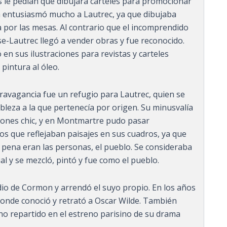
s le pedían que dibujara carteles para promocionar
ea entusiasmó mucho a Lautrec, ya que dibujaba
ba por las mesas. Al contrario que el incomprendido
e-Lautrec llegó a vender obras y fue reconocido.
en sus ilustraciones para revistas y carteles
 pintura al óleo.
xtravagancia fue un refugio para Lautrec, quien se
bleza a la que pertenecía por origen. Su minusvalía
lones chic, y en Montmartre pudo pasar
los que reflejaban paisajes en sus cuadros, ya que
a pena eran las personas, el pueblo. Se consideraba
al y se mezcló, pintó y fue como el pueblo.
io de Cormon y arrendó el suyo propio. En los años
donde conoció y retrató a Oscar Wilde. También
o repartido en el estreno parisino de su drama