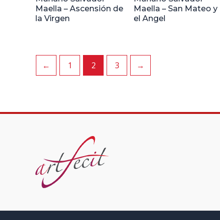
Maella – Ascensión de
Maella – San Mateo y
la Virgen
el Angel
←
1
2
3
→