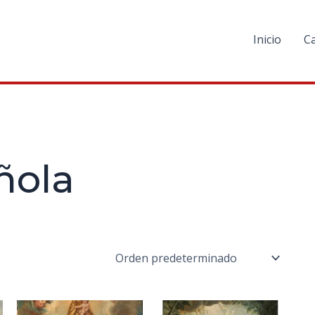
Inicio
C
ñola