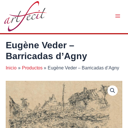
Ir
al
contenido
Main
Men
Eugène Veder –
Barricadas d’Agny
Inicio
Productos
Eugène Veder – Barricadas d’Agny