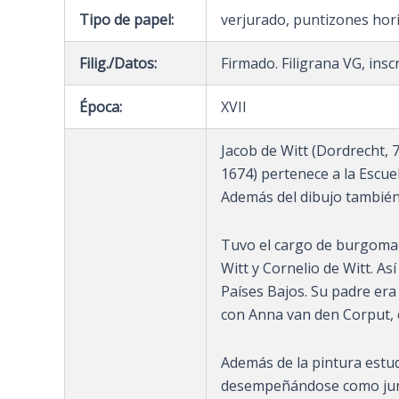
Tipo de papel:
verjurado, puntizones hor
Filig./Datos:
Firmado. Filigrana VG, insc
Época:
XVII
Jacob de Witt (Dordrecht, 
1674) pertenece a la Escue
Además del dibujo también c
Tuvo el cargo de burgomae
Witt y Cornelio de Witt. As
Países Bajos. Su padre er
con Anna van den Corput, c
Además de la pintura estud
desempeñándose como juris