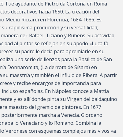
oco. Fue ayudante de Pietro da Cortona en Roma
tos decorativos hacia 1650. La creación del
o Medici Riccardi en Florencia, 1684-1686. Es
u rapidísima producción y su versatilidad;
a manera de» Rafael, Tiziano y Rubens. Su actividad,
locidad al pintar se reflejan en su apodo «Luca fà
arecer su padre le decía para apremiarle en su
realiza una serie de lienzos para la Basílica de San
ría Donnaromita, (La derrota de Sísara) en
su maestría y también el influjo de Ribera. A partir
 crece y recibe encargos de importancia para
s e incluso españolas. En Nápoles conoce a Mattia
ente y es allí donde pinta su Virgen del baldaquino
 era maestro del gremio de pintores. En 1677
 posteriormente marcha a Venecia. Giordano
sionaba lo Veneciano y lo Romano. Combina la
o Veronese con esquemas complejos más vivos «a