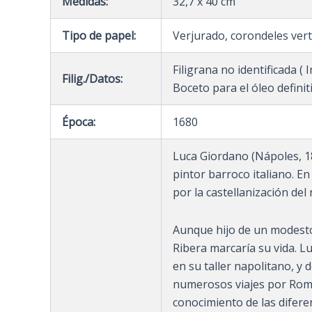
Medidas:
32,7 x 40 cm
Tipo de papel:
Verjurado, corondeles ver
Filigrana no identificada (
Filig./Datos:
Boceto para el óleo definit
Época:
1680
Luca Giordano (Nápoles, 18
pintor barroco italiano. 
por la castellanización del
Aunque hijo de un modesto
Ribera marcaría su vida. 
en su taller napolitano, y d
numerosos viajes por Roma
conocimiento de las diferen