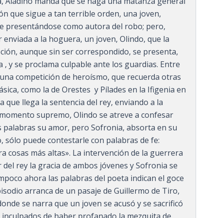
ta, Aladino manda que se haga una matanza general
ión que sigue a tan terrible orden, una joven,
arse presentándose como autora del robo; pero,
 enviada a la hoguera, un joven, Olindo, que la
ón, aunque sin ser correspondido, se presenta,
 , y se proclama culpable ante los guardias. Entre
una competición de he­roísmo, que recuerda otras
lásica, como la de Orestes y Pílades en la Ifigenia en
a que llega la sentencia del rey, enviando a la
momento supremo, Olin­do se atreve a confesar
 palabras su amor, pero Sofronia, absorta en su
o, sólo puede contestarle con palabras de fe:
a cosas más altas». La intervención de la guerrera
del rey la gra­cia de ambos jóvenes y Sofronia se
mpoco ahora las pala­bras del poeta indican el goce
sodio arranca de un pasaje de Guillermo de Tiro,
donde se narra que un joven se acusó y se sacrificó
nos inculpados de haber profanado la mezquita de