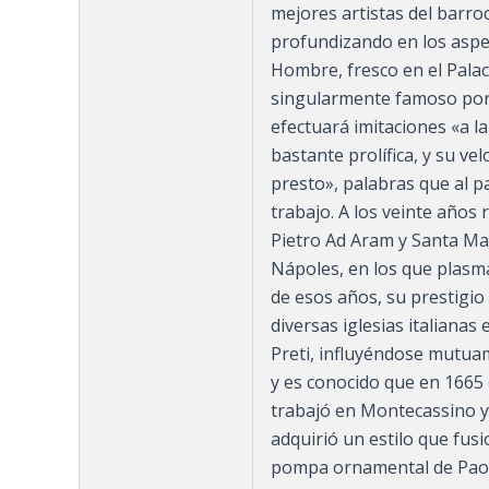
mejores artistas del barr
profundizando en los aspec
Hombre, fresco en el Palaci
singularmente famoso por s
efectuará imitaciones «a l
bastante prolífica, y su ve
presto», palabras que al p
trabajo. A los veinte años 
Pietro Ad Aram y Santa Ma
Nápoles, en los que plasma 
de esos años, su prestigio
diversas iglesias italiana
Preti, influyéndose mutuam
y es conocido que en 1665
trabajó en Montecassino y
adquirió un estilo que fu
pompa ornamental de Paol