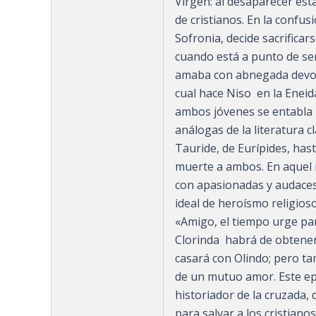
Virgen: al desaparecer és
de cristianos. En la confus
Sofronia, decide sacri­fic
cuando está a punto de ser
amaba con abnegada devoci
cual hace Niso en la Eneida
ambos jóvenes se entabla 
análogas de la literatura c
Tauride, de Eurípides, hast
muerte a ambos. En aquel 
con apasionadas y audaces
ideal de heroísmo religios
«Amigo, el tiempo urge par
Clorinda habrá de obtener 
casará con Olindo; pero ta
de un mutuo amor. Este epi
historiador de la cruzada, 
para salvar a los cris­tia