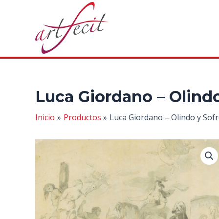
Ir
al
contenido
Luca Giordano – Olindo
Inicio
Productos
Luca Giordano – Olindo y Sof