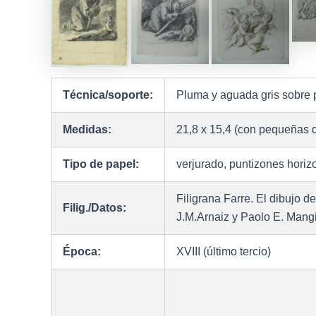
Técnica/soporte:
Pluma y aguada gris sobre 
Medidas:
21,8 x 15,4 (con pequeñas d
Tipo de papel:
verjurado, puntizones hori
Filigrana Farre. El dibujo d
Filig./Datos:
J.M.Arnaiz y Paolo E. Mang
Época:
XVIII (último tercio)