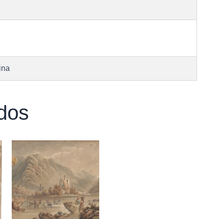
ina
dos